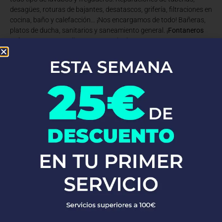
desagües, roturas de bajantes, desatascos, grifería, filtraciones en
cocina, baño y calefacción… ¡Nos encargamos de todo! Bañeras,
platos de ducha, sanitarios y saneamiento general. ¡
Fontaneros
Calonge De Segarra
listos para cualquier reto!
Con años de experiencia en obras nuevas, rehabilitaciones y
reformas, somos los expertos que necesitas. Ofrecemos
servicios
de fontanería
cerca de ti, con un equipo de fontaneros siempre
listos para la instalación y reparación de agua y gas, calderas,
calentadores y termos, sustitución de bajantes, trabajos
verticales, reformas, impermeabilizaciones y más en Calonge De
Segarra.
En Fontaneros 24h en Calonge De Segarra
nos enorgullecemos de
la calidad de nuestros servicios. Respondemos rápido y siempre
ofrecemos un servicio excelente. ¡Si buscas
fontaneros cerca de
mí
, no busques más!
PEDIR PRESUPUESTO