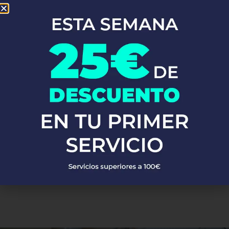
Con años de experiencia en obras nuevas, rehabilitaciones y
reformas, somos los expertos que necesitas. Ofrecemos
servicios
de fontanería
cerca de ti, con un equipo de fontaneros siempre
listos para la instalación y reparación de agua y gas, calderas,
calentadores y termos, sustitución de bajantes, trabajos
verticales, reformas, impermeabilizaciones y más en Canillejas.
En Fontaneros 24h en Canillejas
nos enorgullecemos de la calidad
de nuestros servicios. Respondemos rápido y siempre ofrecemos
un servicio excelente. ¡Si buscas
fontaneros cerca de mí
, no
busques más!
PEDIR PRESUPUESTO