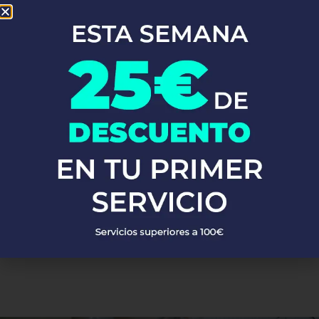
Con años de experiencia en obras nuevas, rehabilitaciones y
reformas, somos los expertos que necesitas. Ofrecemos
servicios
de fontanería
cerca de ti, con un equipo de fontaneros siempre
listos para la instalación y reparación de agua y gas, calderas,
calentadores y termos, sustitución de bajantes, trabajos
verticales, reformas, impermeabilizaciones y más en Librilla.
En Fontaneros 24h en Librilla
nos enorgullecemos de la calidad de
nuestros servicios. Respondemos rápido y siempre ofrecemos un
servicio excelente. ¡Si buscas
fontaneros cerca de mí
, no busques
más!
PEDIR PRESUPUESTO