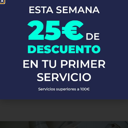
reformas, somos los expertos que necesitas. Ofrecemos
servicios
de fontanería
cerca de ti, con un equipo de fontaneros siempre
listos para la instalación y reparación de agua y gas, calderas,
calentadores y termos, sustitución de bajantes, trabajos
verticales, reformas, impermeabilizaciones y más en Pulpi.
En Fontaneros 24h en Pulpi
nos enorgullecemos de la calidad de
nuestros servicios. Respondemos rápido y siempre ofrecemos un
servicio excelente. ¡Si buscas
fontaneros cerca de mí
, no busques
más!
PEDIR PRESUPUESTO