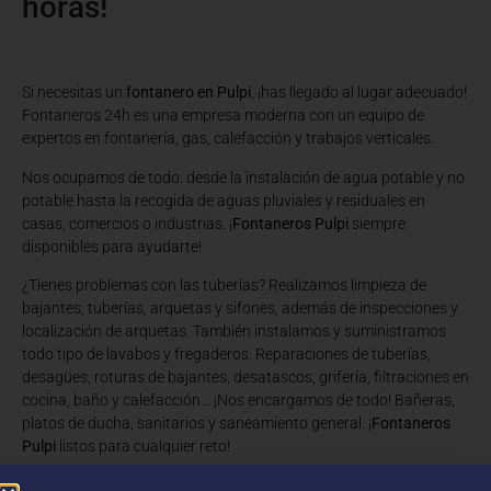
horas!
Si necesitas un
fontanero en Pulpi
, ¡has llegado al lugar adecuado!
Fontaneros 24h es una empresa moderna con un equipo de
expertos en fontanería, gas, calefacción y trabajos verticales.
Nos ocupamos de todo: desde la instalación de agua potable y no
potable hasta la recogida de aguas pluviales y residuales en
casas, comercios o industrias. ¡
Fontaneros Pulpi
siempre
disponibles para ayudarte!
¿Tienes problemas con las tuberías? Realizamos limpieza de
bajantes, tuberías, arquetas y sifones, además de inspecciones y
localización de arquetas. También instalamos y suministramos
todo tipo de lavabos y fregaderos. Reparaciones de tuberías,
desagües, roturas de bajantes, desatascos, grifería, filtraciones en
cocina, baño y calefacción… ¡Nos encargamos de todo! Bañeras,
platos de ducha, sanitarios y saneamiento general. ¡
Fontaneros
Pulpi
listos para cualquier reto!
Con años de experiencia en obras nuevas, rehabilitaciones y