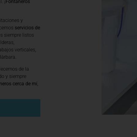
. ¡
Fontaneros
itaciones y
recemos
servicios de
s siempre listos
lderas,
abajos verticales,
Bàrbara.
lecemos de la
do y siempre
neros cerca de mí
,