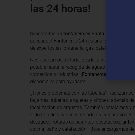
las 24 horas!
Si necesitas un
fontanero en Santa Bàrbara
, ¡has
adecuado! Fontaneros 24h es una empresa mode
de expertos en fontanería, gas, calefacción y traba
Nos ocupamos de todo: desde la instalación de a
potable hasta la recogida de aguas pluviales y re
comercios o industrias. ¡
Fontaneros Santa Bàrba
disponibles para ayudarte!
¿Tienes problemas con las tuberías? Realizamos 
bajantes, tuberías, arquetas y sifones, además de
localización de arquetas. También instalamos y
todo tipo de lavabos y fregaderos. Reparaciones d
desagües, roturas de bajantes, desatascos, grifería
cocina, baño y calefacción… ¡Nos encargamos de 