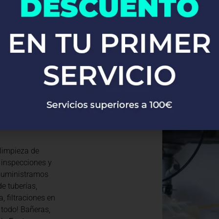
 llegado al lugar
rna con un equipo
jos verticales.
gua potable y no
siduales en casas,
ra
siempre
limpieza de
 inspecciones y
 suministramos
e tuberías,
, filtraciones en
todo! Bañeras,