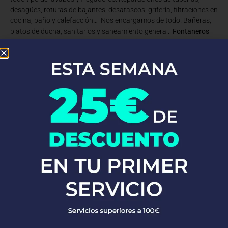
desagües, roturas de bajantes, desatascos, grifería, filtraciones en
cocina, baño y calefacción… ¡Nos encargamos de todo! Bañeras,
platos de ducha, sanitarios y saneamiento general. ¡
Fontaneros
Torrelles De Llobregat
listos para cualquier reto!
Con años de experiencia en obras nuevas, rehabilitaciones y
reformas, somos los expertos que necesitas. Ofrecemos
servicios
de fontanería
cerca de ti, con un equipo de fontaneros siempre
listos para la instalación y reparación de agua y gas, calderas,
calentadores y termos, sustitución de bajantes, trabajos
verticales, reformas, impermeabilizaciones y más en Torrelles De
Llobregat.
En Fontaneros 24h en Torrelles De Llobregat
nos enorgullecemos
de la calidad de nuestros servicios. Respondemos rápido y
siempre ofrecemos un servicio excelente. ¡Si buscas
fontaneros
cerca de mí
, no busques más!
PEDIR PRESUPUESTO